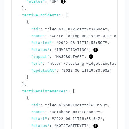
"status"
:
"UP"
}
,
"activeIncidents"
:
[
{
"id"
:
"cl4a8n3070721qtmzvts760c4"
,
"name"
:
"We're facing an issue with our AP
"started"
:
"2022-06-11T18:55:50Z"
,
"status"
:
"INVESTIGATING"
,
"impact"
:
"MAJOROUTAGE"
,
"url"
:
"https://testing-widget.instatus.co
"updatedAt"
:
"2022-06-11T19:30:00Z"
}
]
,
"activeMaintenances"
:
[
{
"id"
:
"cl4a8nlv50918qtmzdlw60ivu"
,
"name"
:
"Database maintenance"
,
"start"
:
"2022-06-11T18:55:54Z"
,
"status"
:
"NOTSTARTEDYET"
,