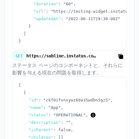
"duration"
:
"60"
,
"url"
:
"https://testing-widget.instatus.co
"updatedAt"
:
"2022-06-11T19:30:00Z"
}
]
}
GET
https://subline.instatus.com/v3/components.json
Copy
ステータス ページのコンポーネントと、それらに
影響を与える現在の問題を取得します。
[
{
"id"
:
"ckf01fvnxywz60a35wdbn5gz5"
,
"name"
:
"App"
,
"status"
:
"OPERATIONAL"
,
"description"
:
""
,
"isParent"
:
false
,
"children"
:
[
]