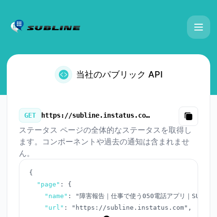
障害報告｜仕事で使う050電話アプリ｜SUBLINE（サブライン）
当社のパブリック API
GET
https://subline.instatus.com/v3/summary.json
Copy
ステータス ページの全体的なステータスを取得し
ます。コンポーネントや過去の通知は含まれませ
ん。
{
"page"
:
{
"name"
:
"障害報告｜仕事で使う050電話アプリ｜SUBLI
"url"
:
"https://subline.instatus.com"
,